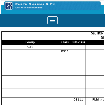
Toggle
navigation
SECTION 
Div
Group
Class
Sub-class
031
0311
03111
Fishing o